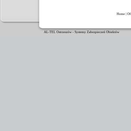
Home
|
Of
AL-TEL Ostrzeszów - Systemy Zabezpieczeń Obiektów